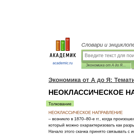
Словари и энциклоп
academic.ru
Экономика от А до Я: Тематический справочник
Экономика от А до Я: Темат
НЕОКЛАССИЧЕСКОЕ Н
Толкование
НЕОКЛАССИЧЕСКОЕ
НАПРАВЛЕНИЕ
–
возникло
в
1870
–
80
-
е
гг
.,
когда
произоше
который
можно
охарактеризовать
как
разр
Начало
этого
скачка
принято
связывать
с
и