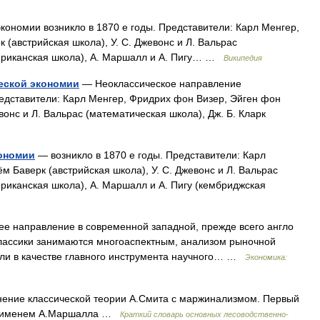
ономии возникло в 1870 е годы. Представители: Карл Менгер,
(австрийская школа), У. С. Джевонс и Л. Вальрас
мериканская школа), А. Маршалл и А. Пигу… …
Википедия
еской экономии
— Неоклассическое направление
редставители: Карл Менгер, Фридрих фон Визер, Эйген фон
вонс и Л. Вальрас (математическая школа), Дж. Б. Кларк
ономии
— возникло в 1870 е годы. Представители: Карл
 Баверк (австрийская школа), У. С. Джевонс и Л. Вальрас
ериканская школа), А. Маршалл и А. Пигу (кембриджская
е направление в современной западной, прежде всего англо
классики занимаются многоаспектным, анализом рыночной
ели в качестве главного инструмента научного… …
Экономика:
ение классической теории А.Смита с маржинализмом. Первый
н с именем А.Маршалла …
Краткий словарь основных лесоводственно-