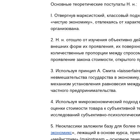
Основные
теоретические
постулаты
Н
.
н
.
:
I
.
Отвергнув
марксистский
,
классовый
подх
«
чистую
экономику
»,
отвлекаясь
от
характ
организована
.
2
.
Н
.
н
.
отошло
от
изучения
объективно
де
внешних
форм
их
проявления
,
их
поверхн
количественные
пропорции
между
спросо
проявление
закона
стоимости
,
открытого
п
3
.
Используя
принцип
А
.
Смита
«
laisserfair
невмешательства
государства
в
экономику
механизм
установления
равновесия
межд
частного
предпринимательства
.
4
.
Используя
микроэкономический
подход
оценки
стоимости
товара
к
субъективной
т
исследований
субъективно
-
психологическ
5
.
Неоклассики
заложили
базу
для
более
п
экономикс
»,
лежащий
в
основе
курса
,
преп
«
мейнстрим
» (
mainstream
–
основное
тече