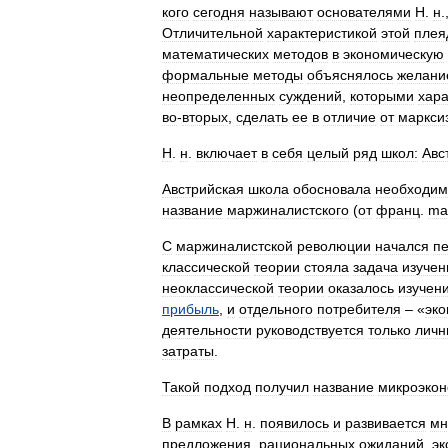
кого
сегодня
называют
основателями
Н
.
н
.
Отличительной
характеристикой
этой
плея
математических
методов
в
экономическую
формальные
методы
объяснялось
желани
неопределенных
суждений
,
которыми
хара
во
-
вторых
,
сделать
ее
в
отличие
от
маркси
H
.
н
.
включает
в
себя
целый
ряд
школ:
Авс
Австрийская
школа
обосновала
необходим
название
маржиналистского
(
от
франц
.
ma
С
маржиналистской
революции
начался
п
классической
теории
стояла
задача
изучен
неоклассической
теории
оказалось
изучен
прибыль
,
и
отдельного
потребителя
– «
эко
деятельности
руководствуется
только
лич
затраты
.
Такой
подход
получил
название
микроэкон
В
рамках
Н
.
н
.
появилось
и
развивается
мн
предложения
,
рациональных
ожиданий
,
эк