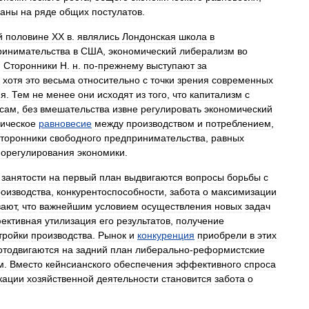
ваны
на
ряде
общих
постулатов
.
й
половине
XX
в
.
являлись
Лондонская
школа
в
ринимательства
в
США
,
экономический
либерализм
во
.
Сторонники
Н
.
н
.
по
-
прежнему
выступают
за
,
хотя
это
весьма
относительно
с
точки
зрения
современных
ия
.
Тем
не
менее
они
исходят
из
того
,
что
капитализм
с
сам
,
без
вмешательства
извне
регулировать
экономический
ическое
равновесие
между
производством
и
потреблением
,
сторонники
свободного
предпринимательства
,
равных
орегулирования
экономики
.
занятости
на
первый
план
выдвигаются
вопросы
борьбы
с
оизводства
,
конкурентоспособности
,
забота
о
максимизации
вают
,
что
важнейшим
условием
осуществления
новых
задач
ективная
утилизация
его
результатов
,
получение
тройки
производства
.
Рынок
и
конкуренция
приобрели
в
этих
отодвигаются
на
задний
план
либерально
-
реформистские
м
.
Вместо
кейнсианского
обеспечения
эффективного
спроса
кации
хозяйственной
деятельности
становится
забота
о