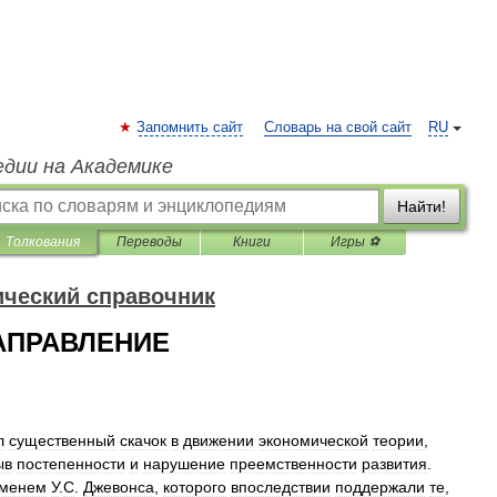
Запомнить сайт
Словарь на свой сайт
RU
едии на Академике
Найти!
Толкования
Переводы
Книги
Игры ⚽
ический справочник
АПРАВЛЕНИЕ
л
существенный
скачок
в
движении
экономической
теории
,
ыв
постепенности
и
нарушение
преемственности
развития
.
менем
У
.
С
.
Джевонса
,
которого
впоследствии
поддержали
те
,