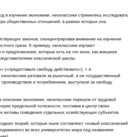
од
в
изучении
экономики
,
неоклассики
стремились
исследовать
ера
общественных
отношений
,
в
рамках
которых
она
йствующих
законов
,
сконцентрировав
внимание
на
изучении
остного
среза
.
К
примеру
,
неоклассики
изучают
м
и
предложением
,
которые
есть
не
что
иное
,
как
внешнее
редставителями
классической
школы
.
e
» («
предоставьте
свободу
действовать
»),
т
.
е
.
,
неоклассики
ратовали
за
рыночный
,
а
не
государственный
у
производством
и
потреблением
,
выступали
за
свободу
в
описании
экономики
,
неоклассики
перешли
от
трудовой
еории
предельной
полезности
,
поставив
в
центр
своих
ие
мотивы
поведения
отдельных
хозяйствующих
субъектов
.
оздних
теорий
,
которые
ныне
составляют
«
новый
классический
одаваемого
во
всех
университетах
мира
под
названием
ние
).