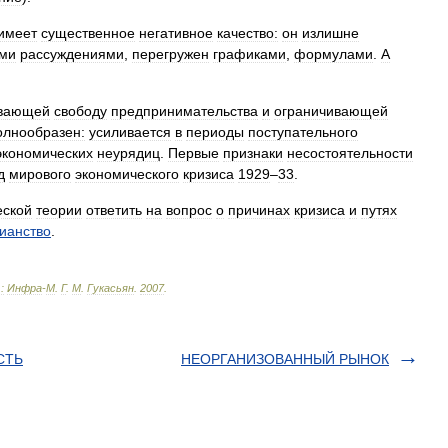
имеет
существенное
негативное
качество:
он
излишне
ыми
рассуждениями
,
перегружен
графиками
,
формулами
.
А
ивающей
свободу
предпринимательства
и
ограничивающей
олнообразен:
усиливается
в
периоды
поступательного
экономических
неурядиц
.
Первые
признаки
несостоятельности
д
мирового
экономического
кризиса
1929
–
33
.
еской
теории
ответить
на
вопрос
о
причинах
кризиса
и
путях
ианство
.
.
:
Инфра
-
М
.
Г
.
М
.
Гукасьян
.
2007
.
СТЬ
НЕОРГАНИЗОВАННЫЙ РЫНОК