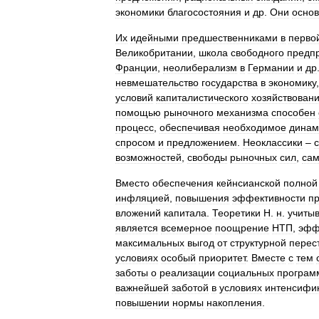
экономики
благосостояния
и
др
.
Они
осно
Их
идейными
предшественниками
в
перво
Великобритании
,
школа
свободного
предп
Франции
,
неолиберализм
в
Германии
и
др
невмешательство
государства
в
экономику
условий
капиталистического
хозяйствован
помощью
рыночного
механизма
способен
процесс
,
обеспечивая
необходимое
динам
спросом
и
предложением
.
Неоклассики
–
возможностей
,
свободы
рыночных
сил
,
сам
Вместо
обеспечения
кейнсианской
полной
инфляцией
,
повышения
эффективности
пр
вложений
капитала
.
Теоретики
Н
.
н
.
учиты
является
всемерное
поощрение
НТП
,
эфф
максимальных
выгод
от
структурной
перес
условиях
особый
приоритет
.
Вместе
с
тем
заботы
о
реализации
социальных
програм
важнейшей
заботой
в
условиях
интенсифи
повышении
нормы
накопления
.