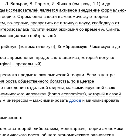
, –
Л
.
Вальрас
,
В
.
Парето
,
И
.
Фишер
(
см
.
разд
.
1
.
1
)
и
др
.
ды
исследователей
является
активное
внедрение
формально
-
теорию
.
Стремление
внести
в
экономическую
теорию
ем
,
во
-
первых
,
превратить
ее
в
точную
науку
,
свободную
от
ктеризовалась
политическая
экономия
со
времен
А
.
Смита
,
зма
социально
нейтральной
.
трийскую
(
математическую
),
Кембриджскую
,
Чикагскую
и
др
.
ость
применения
предельного
анализа
,
который
получил
rginal
–
предельный
).
ересмотр
предмета
экономической
теории
.
Если
в
центре
ия
роста
общественного
богатства
,
то
в
центре
ие
поведения
отдельной
фирмы
,
максимизирующей
свою
номического
человека
» (
homo
economicus
),
который
в
своей
ным
интересом
–
максимизировать
доход
и
минимизировать
омического
.
ожество
теорий:
либерализм
,
монетаризм
,
теории
экономики
ономического
роста
,
общего
экономического
равновесия
,