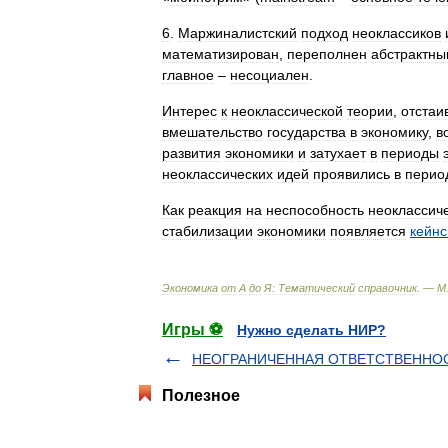
6
.
Маржиналистский
подход
неоклассиков
математизирован
,
переполнен
абстрактн
главное
–
несоциален
.
Интерес
к
неоклассической
теории
,
отста
вмешательство
государства
в
экономику
,
в
развития
экономики
и
затухает
в
периоды
неоклассических
идей
проявились
в
перио
Как
реакция
на
неспособность
неоклассич
стабилизации
экономики
появляется
кейнс
Экономика
от
А
до
Я:
Тематический
справочник
. —
М
Игры ⚽
Нужно сделать НИР?
НЕОГРАНИЧЕННАЯ ОТВЕТСТВЕННО
Полезное