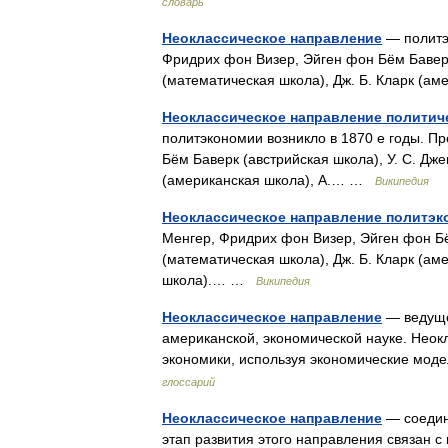
словарь
Неоклассическое направление
— политэк
Фридрих фон Визер, Эйген фон Бём Баверк 
(математическая школа), Дж. Б. Кларк (а
Неоклассическое направление политич
политэкономии возникло в 1870 е годы. П
Бём Баверк (австрийская школа), У. С. Дже
(американская школа), А.… …
Википедия
Неоклассическое направление политэк
Менгер, Фридрих фон Визер, Эйген фон Бём
(математическая школа), Дж. Б. Кларк (ам
школа).… …
Википедия
Неоклассическое направление
— ведуще
американской, экономической науке. Нео
экономики, используя экономические мод
глоссарий
Неоклассическое направление
— соедин
этап развития этого направления связа